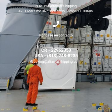
PLRS c/o Altamar Shipping
4201 Maritime Blvd, Berth 219 Tampa, FL 33605
Póngase en contacto
CR - 22962350
USA - (813) 248-8235
booking@altamarshipping.com